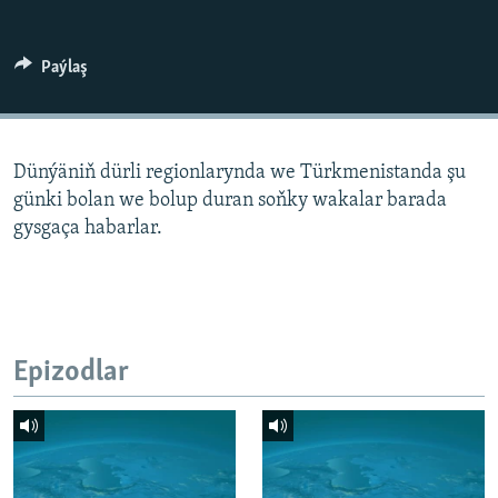
AÝ/AR-nyň ähli saýtlary
Paýlaş
Dünýäniň dürli regionlarynda we Türkmenistanda şu
günki bolan we bolup duran soňky wakalar barada
gysgaça habarlar.
Epizodlar