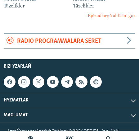
Täzelikler
Täzelikler
Epizodlaryň ählisini gör
RADIO PROGRAMMALARA SERET
BIZI YZARLAŇ
HYZMATLAR
MAGLUMAT
Azat Ýewropa/Azatlyk Radiosy © 2026 RFE/RL, Inc. Ähli
hukuklar goralan.
РУС