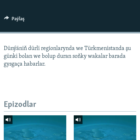
AÝ/AR-nyň ähli saýtlary
Paýlaş
Dünýäniň dürli regionlarynda we Türkmenistanda şu
günki bolan we bolup duran soňky wakalar barada
gysgaça habarlar.
Epizodlar