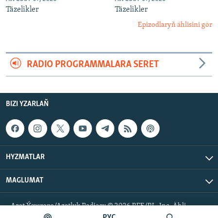
Täzelikler
Täzelikler
Epizodlaryň ählisini gör
RADIO PROGRAMMALARA SERET
BIZI YZARLAŇ
HYZMATLAR
MAGLUMAT
Azat Ýewropa/Azatlyk Radiosy © 2026 RFE/RL, Inc. Ähli
hukuklar goralan.
РУС