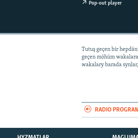
Pop-out player
Tutuş geçen bir hepdä
geçen möhüm wakalara
wakalary barada synlar,
RADIO PROGRA
HYZMATLAR
MAGLUM