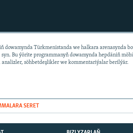
niň dowamynda Türkmenistanda we halkara arenasynda bo
 syn. Bu ýörite programmanyň dowamynda hepdäniň mö
 analizler, söhbetdeşlikler we kommentariýalar berilýär.
MMALARA SERET
AT
BIZI YZARLAŇ