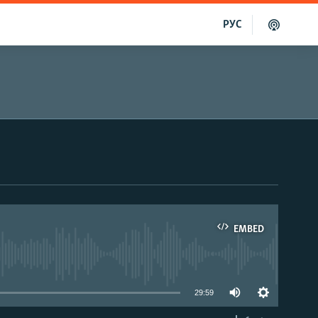
РУС
EMBED
able
29:59