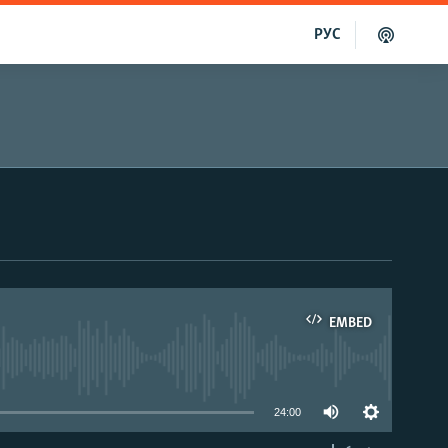
РУС
EMBED
able
24:00