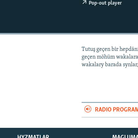
Pop-out player
Tutuş geçen bir hepdä
geçen möhüm wakalara
wakalary barada synlar,
RADIO PROGRA
HYZMATLAR
MAGLUM