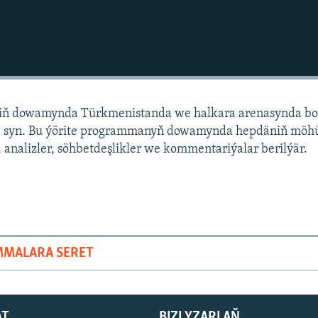
niň dowamynda Türkmenistanda we halkara arenasynda bo
 syn. Bu ýörite programmanyň dowamynda hepdäniň mö
 analizler, söhbetdeşlikler we kommentariýalar berilýär.
MMALARA SERET
AT
BIZI YZARLAŇ