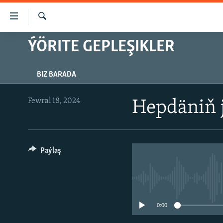
Sepleriň
elýeterliligi
Gözleg
Esasy
ÝÖRITE GEPLEŞIKLER
TÜRKMENISTAN
mazmuna
MERKEZI AZIÝA
dolan
BIZ BARADA
Esasy
HALKARA
nawigasiýa
MULTIMEDIA
dolan
Fewral 18, 2024
Hepdäniň 
Gözlege
PETIKLENEN WEBSAÝTA GIRMEGIŇ
AZATLYK WIDEO
dolan
ÝOLLARY
AZAT ADALGA
Paýlaş
FOTOSERGI
INFOGRAFIK
0:00