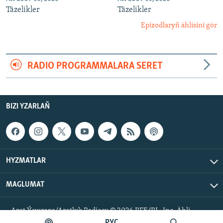
Täzelikler
Täzelikler
Epizodlaryň ählisini gör
RADIO PROGRAMMALARA SERET
BIZI YZARLAŇ
HYZMATLAR
MAGLUMAT
Azat Ýewropa/Azatlyk Radiosy © 2026 RFE/RL, Inc. Ähli
hukuklar goralan.
РУС