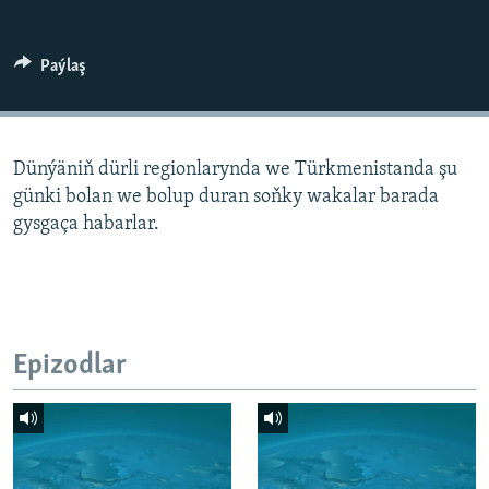
AÝ/AR-nyň ähli saýtlary
Paýlaş
Dünýäniň dürli regionlarynda we Türkmenistanda şu
günki bolan we bolup duran soňky wakalar barada
gysgaça habarlar.
Epizodlar