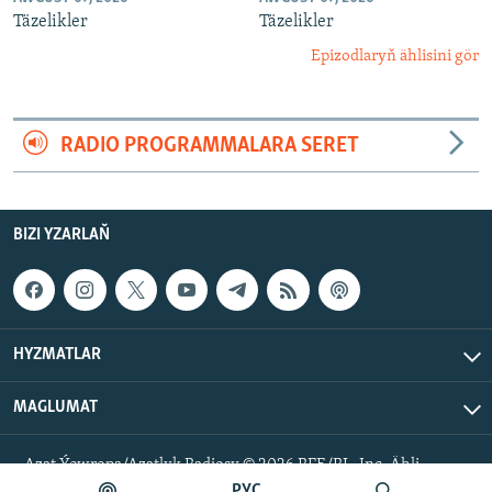
Täzelikler
Täzelikler
Epizodlaryň ählisini gör
RADIO PROGRAMMALARA SERET
BIZI YZARLAŇ
HYZMATLAR
MAGLUMAT
Azat Ýewropa/Azatlyk Radiosy © 2026 RFE/RL, Inc. Ähli
hukuklar goralan.
РУС