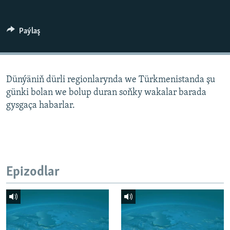
AÝ/AR-nyň ähli saýtlary
Paýlaş
Dünýäniň dürli regionlarynda we Türkmenistanda şu
günki bolan we bolup duran soňky wakalar barada
gysgaça habarlar.
Epizodlar