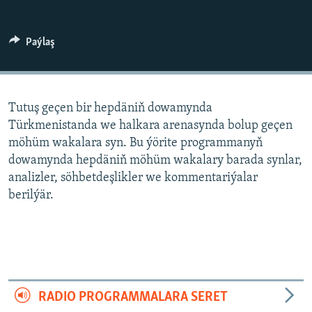
AÝ/AR-nyň ähli saýtlary
Paýlaş
Tutuş geçen bir hepdäniň dowamynda
Türkmenistanda we halkara arenasynda bolup geçen
möhüm wakalara syn. Bu ýörite programmanyň
dowamynda hepdäniň möhüm wakalary barada synlar,
analizler, söhbetdeşlikler we kommentariýalar
berilýär.
RADIO PROGRAMMALARA SERET