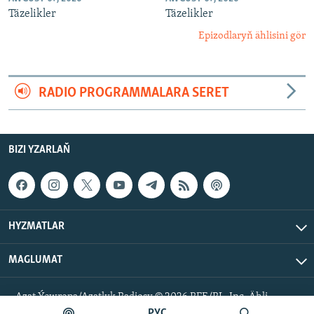
Täzelikler
Täzelikler
Epizodlaryň ählisini gör
RADIO PROGRAMMALARA SERET
BIZI YZARLAŇ
HYZMATLAR
MAGLUMAT
Azat Ýewropa/Azatlyk Radiosy © 2026 RFE/RL, Inc. Ähli
hukuklar goralan.
РУС