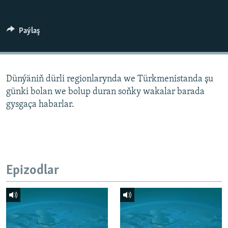
AÝ/AR-nyň ähli saýtlary
Paýlaş
Dünýäniň dürli regionlarynda we Türkmenistanda şu
günki bolan we bolup duran soňky wakalar barada
gysgaça habarlar.
Epizodlar