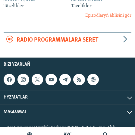
Täzelikler
Täzelikler
Epizodlaryň ählisini gör
RADIO PROGRAMMALARA SERET
BIZI YZARLAŇ
HYZMATLAR
MAGLUMAT
Azat Ýewropa/Azatlyk Radiosy © 2026 RFE/RL, Inc. Ähli
hukuklar goralan.
РУС