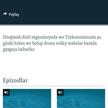
AÝ/AR-nyň ähli saýtlary
Paýlaş
Dünýäniň dürli regionlarynda we Türkmenistanda şu
günki bolan we bolup duran soňky wakalar barada
gysgaça habarlar.
Epizodlar