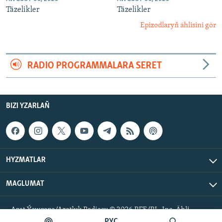
Täzelikler
Täzelikler
Epizodlaryň ählisini gör
RADIO PROGRAMMALARA SERET
BIZI YZARLAŇ
HYZMATLAR
MAGLUMAT
Azat Ýewropa/Azatlyk Radiosy © 2026 RFE/RL, Inc. Ähli
hukuklar goralan.
РУС