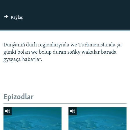
AÝ/AR-nyň ähli saýtlary
Paýlaş
Dünýäniň dürli regionlarynda we Türkmenistanda şu
günki bolan we bolup duran soňky wakalar barada
gysgaça habarlar.
Epizodlar