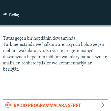
AÝ/AR-nyň ähli saýtlary
Paýlaş
Tutuş geçen bir hepdäniň dowamynda
Türkmenistanda we halkara arenasynda bolup geçen
möhüm wakalara syn. Bu ýörite programmanyň
dowamynda hepdäniň möhüm wakalary barada synlar,
analizler, söhbetdeşlikler we kommentariýalar
berilýär.
RADIO PROGRAMMALARA SERET