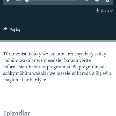
AÝ/AR-nyň ähli saýtlary
0:00
25:00
Ýükle
Paýlaş
Türkmenistandaky we halkara arenasyndaky soňky
möhüm wakalar we meseleler barada ýörite
informasion-habarlar programma. Bu programmada
soňky möhüm wakalar we meseleler barada giňişleýin
maglumatlar berilýär.
Epizodlar