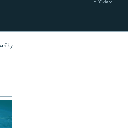
Ýükle
EMBED
 soňky