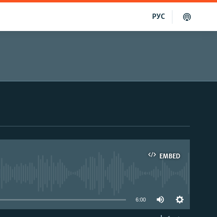
РУС
EMBED
able
6:00