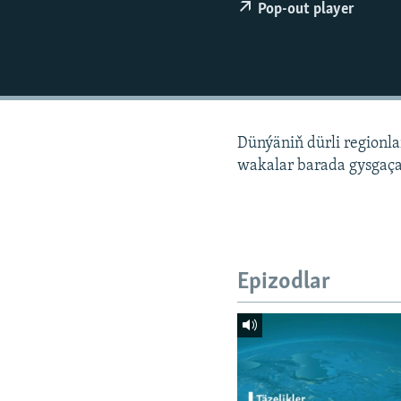
Pop-out player
Dünýäniň dürli regionl
wakalar barada gysgaça
Epizodlar