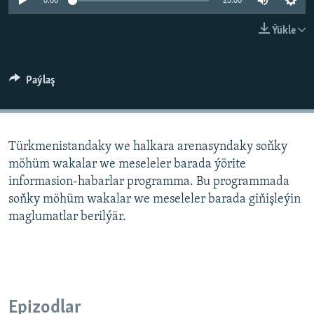
AÝ/AR-nyň ähli saýtlary
0:00
25:00
Ýükle
Paýlaş
Türkmenistandaky we halkara arenasyndaky soňky
möhüm wakalar we meseleler barada ýörite
informasion-habarlar programma. Bu programmada
soňky möhüm wakalar we meseleler barada giňişleýin
maglumatlar berilýär.
Epizodlar