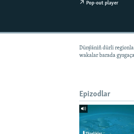
Pop-out player
Dünýäniň dürli regionl
wakalar barada gysgaça
Epizodlar