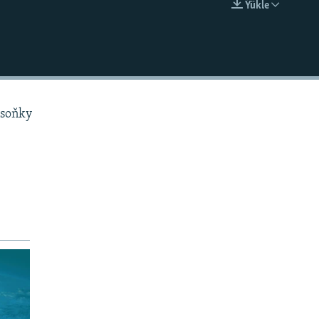
Ýükle
EMBED
 soňky