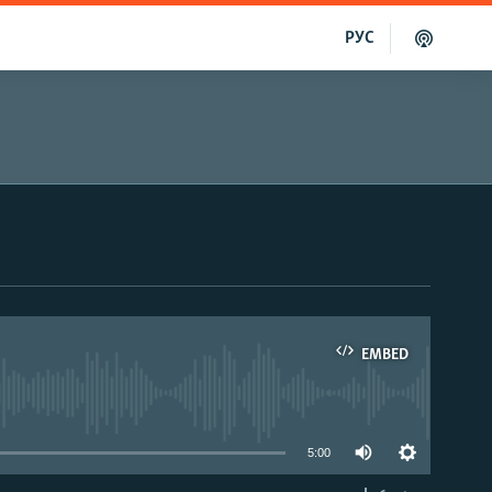
РУС
EMBED
able
5:00