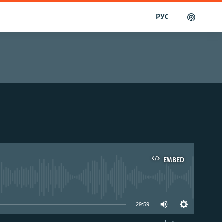
РУС
EMBED
able
29:59