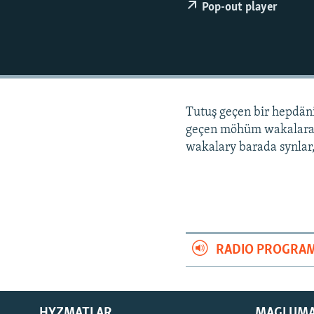
Pop-out player
Tutuş geçen bir hepdä
geçen möhüm wakalara
wakalary barada synlar,
RADIO PROGRA
HYZMATLAR
MAGLUM