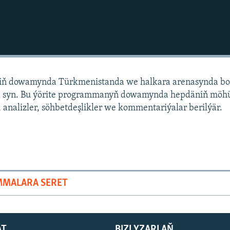
niň dowamynda Türkmenistanda we halkara arenasynda bo
 syn. Bu ýörite programmanyň dowamynda hepdäniň mö
 analizler, söhbetdeşlikler we kommentariýalar berilýär.
MMALARA SERET
AT
BIZI YZARLAŇ