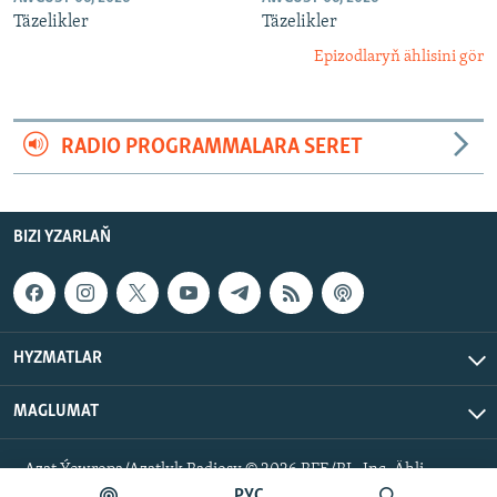
Täzelikler
Täzelikler
Epizodlaryň ählisini gör
RADIO PROGRAMMALARA SERET
BIZI YZARLAŇ
HYZMATLAR
MAGLUMAT
Azat Ýewropa/Azatlyk Radiosy © 2026 RFE/RL, Inc. Ähli
hukuklar goralan.
РУС