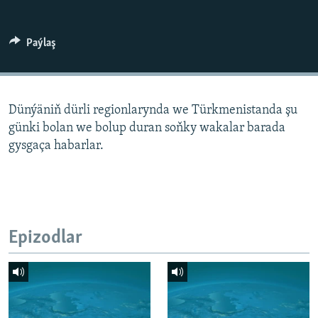
AÝ/AR-nyň ähli saýtlary
Paýlaş
Dünýäniň dürli regionlarynda we Türkmenistanda şu
günki bolan we bolup duran soňky wakalar barada
gysgaça habarlar.
Epizodlar