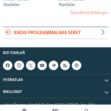
Täzelikler
Täzelikler
Epizodlaryň ählisini gör
RADIO PROGRAMMALARA SERET
BIZI YZARLAŇ
HYZMATLAR
MAGLUMAT
Azat Ýewropa/Azatlyk Radiosy © 2026 RFE/RL, Inc. Ähli
hukuklar goralan.
РУС