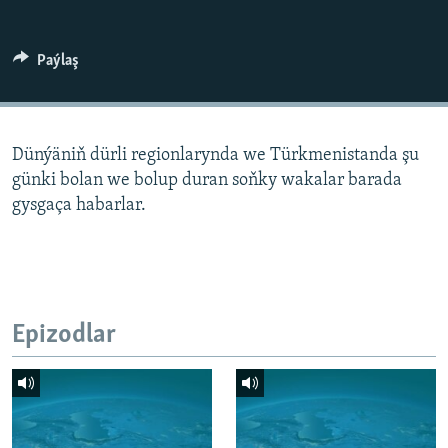
AÝ/AR-nyň ähli saýtlary
Paýlaş
Dünýäniň dürli regionlarynda we Türkmenistanda şu
günki bolan we bolup duran soňky wakalar barada
gysgaça habarlar.
Epizodlar