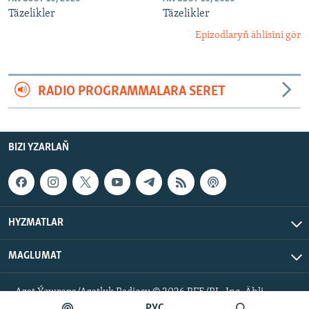
Täzelikler
Täzelikler
Epizodlaryň ählisini gör
RADIO PROGRAMMALARA SERET
BIZI YZARLAŇ
HYZMATLAR
MAGLUMAT
Azat Ýewropa/Azatlyk Radiosy © 2026 RFE/RL, Inc. Ähli
hukuklar goralan.
РУС