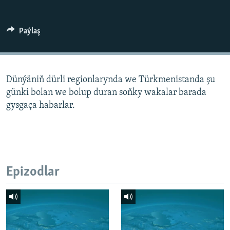
AÝ/AR-nyň ähli saýtlary
Paýlaş
Dünýäniň dürli regionlarynda we Türkmenistanda şu
günki bolan we bolup duran soňky wakalar barada
gysgaça habarlar.
Epizodlar