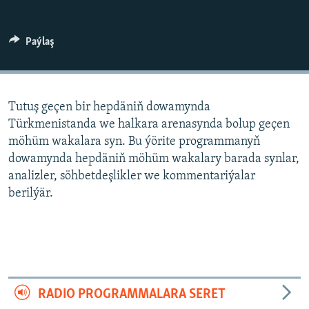
AÝ/AR-nyň ähli saýtlary
Paýlaş
Tutuş geçen bir hepdäniň dowamynda
Türkmenistanda we halkara arenasynda bolup geçen
möhüm wakalara syn. Bu ýörite programmanyň
dowamynda hepdäniň möhüm wakalary barada synlar,
analizler, söhbetdeşlikler we kommentariýalar
berilýär.
RADIO PROGRAMMALARA SERET