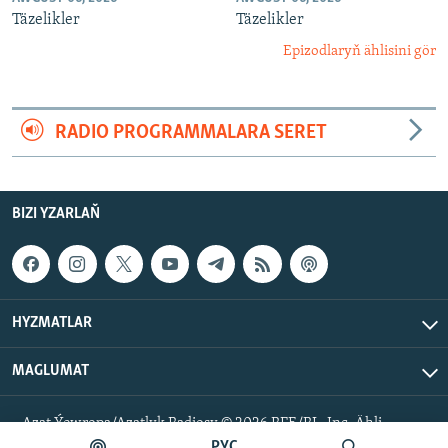
Täzelikler
Täzelikler
Epizodlaryň ählisini gör
RADIO PROGRAMMALARA SERET
BIZI YZARLAŇ
HYZMATLAR
MAGLUMAT
Azat Ýewropa/Azatlyk Radiosy © 2026 RFE/RL, Inc. Ähli
hukuklar goralan.
РУС