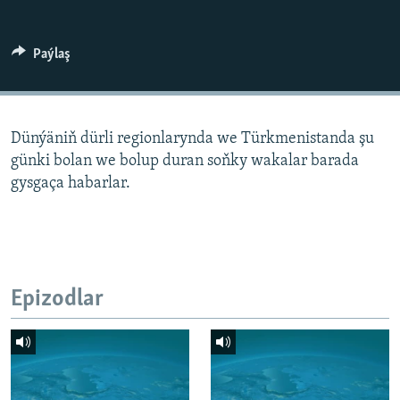
AÝ/AR-nyň ähli saýtlary
Paýlaş
Dünýäniň dürli regionlarynda we Türkmenistanda şu
günki bolan we bolup duran soňky wakalar barada
gysgaça habarlar.
Epizodlar