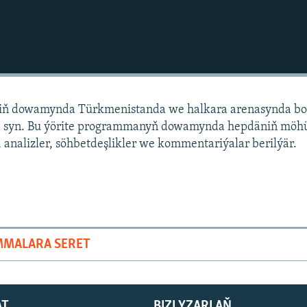
niň dowamynda Türkmenistanda we halkara arenasynda bo
 syn. Bu ýörite programmanyň dowamynda hepdäniň mö
 analizler, söhbetdeşlikler we kommentariýalar berilýär.
MMALARA SERET
AT
BIZI YZARLAŇ