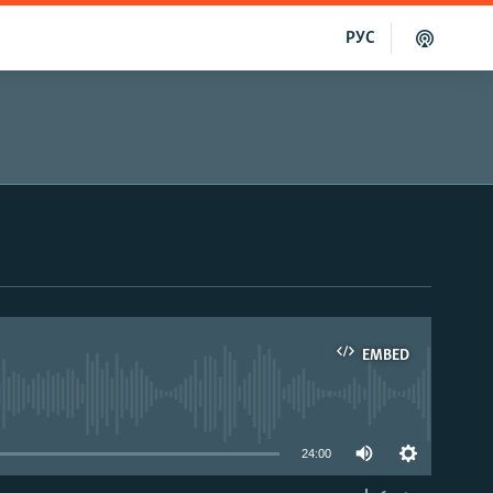
РУС
EMBED
able
24:00