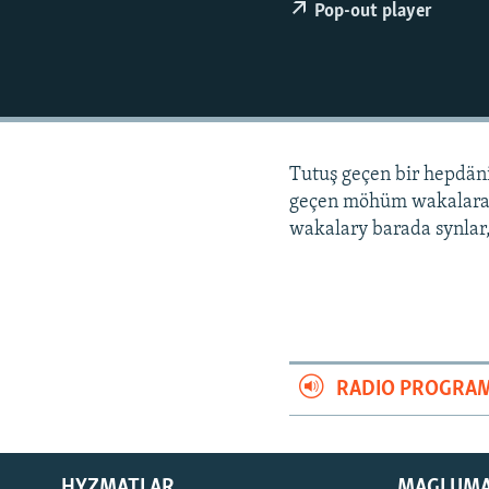
Pop-out player
Tutuş geçen bir hepdä
geçen möhüm wakalara
wakalary barada synlar,
RADIO PROGRA
HYZMATLAR
MAGLUM