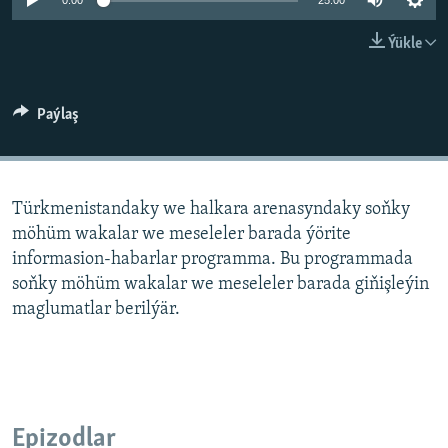
AÝ/AR-nyň ähli saýtlary
0:00
25:00
Ýükle
Paýlaş
Türkmenistandaky we halkara arenasyndaky soňky
möhüm wakalar we meseleler barada ýörite
informasion-habarlar programma. Bu programmada
soňky möhüm wakalar we meseleler barada giňişleýin
maglumatlar berilýär.
Epizodlar