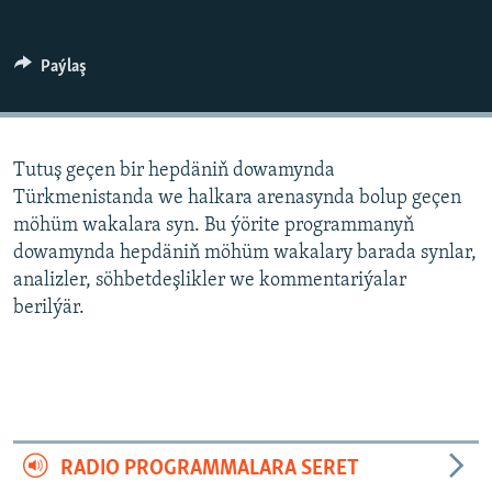
AÝ/AR-nyň ähli saýtlary
Paýlaş
Tutuş geçen bir hepdäniň dowamynda
Türkmenistanda we halkara arenasynda bolup geçen
möhüm wakalara syn. Bu ýörite programmanyň
dowamynda hepdäniň möhüm wakalary barada synlar,
analizler, söhbetdeşlikler we kommentariýalar
berilýär.
RADIO PROGRAMMALARA SERET