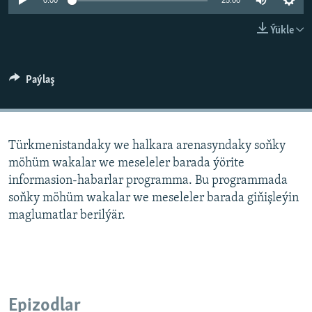
AÝ/AR-nyň ähli saýtlary
0:00
25:00
Ýükle
Paýlaş
Türkmenistandaky we halkara arenasyndaky soňky
möhüm wakalar we meseleler barada ýörite
informasion-habarlar programma. Bu programmada
soňky möhüm wakalar we meseleler barada giňişleýin
maglumatlar berilýär.
Epizodlar