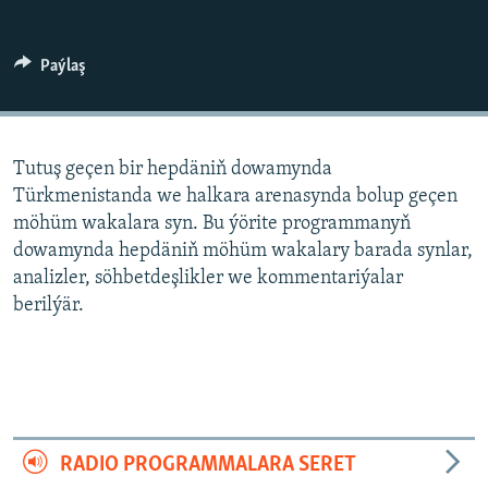
AÝ/AR-nyň ähli saýtlary
Paýlaş
Tutuş geçen bir hepdäniň dowamynda
Türkmenistanda we halkara arenasynda bolup geçen
möhüm wakalara syn. Bu ýörite programmanyň
dowamynda hepdäniň möhüm wakalary barada synlar,
analizler, söhbetdeşlikler we kommentariýalar
berilýär.
RADIO PROGRAMMALARA SERET