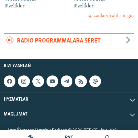
Täzelikler
Täzelikler
Epizodlaryň ählisini gör
RADIO PROGRAMMALARA SERET
BIZI YZARLAŇ
HYZMATLAR
MAGLUMAT
Azat Ýewropa/Azatlyk Radiosy © 2026 RFE/RL, Inc. Ähli
hukuklar goralan.
РУС