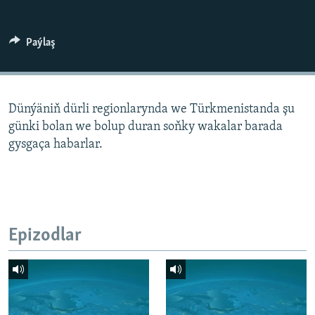
AÝ/AR-nyň ähli saýtlary
Paýlaş
Dünýäniň dürli regionlarynda we Türkmenistanda şu
günki bolan we bolup duran soňky wakalar barada
gysgaça habarlar.
Epizodlar