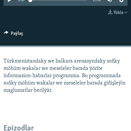
AÝ/AR-nyň ähli saýtlary
0:00
25:00
Ýükle
Paýlaş
Türkmenistandaky we halkara arenasyndaky soňky
möhüm wakalar we meseleler barada ýörite
informasion-habarlar programma. Bu programmada
soňky möhüm wakalar we meseleler barada giňişleýin
maglumatlar berilýär.
Epizodlar