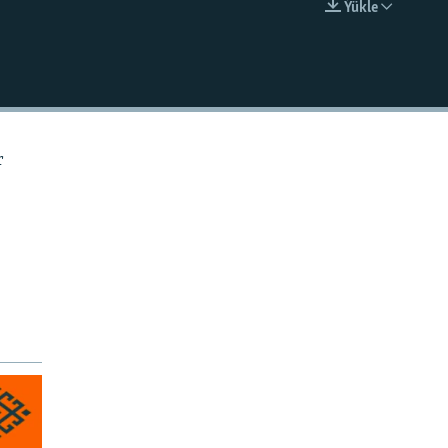
Ýükle
EMBED
r