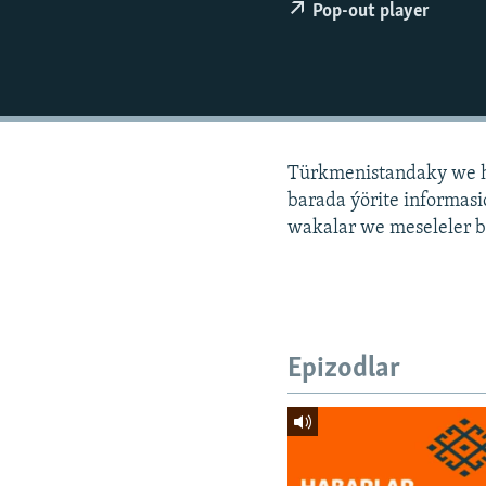
Pop-out player
Türkmenistandaky we h
barada ýörite informa
wakalar we meseleler b
Epizodlar