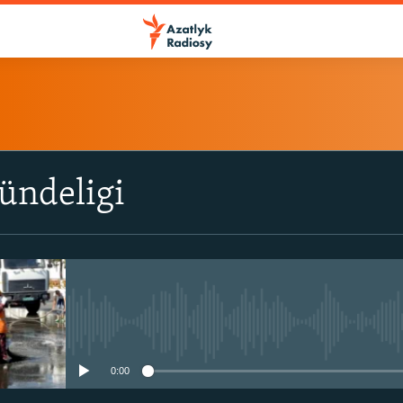
ÝAZYL
ündeligi
ITune-ler
Spotify
Ýazyl
No media source currently avail
0:00