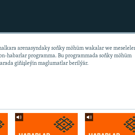
alkara arenasyndaky soňky möhüm wakalar we meselele
sion-habarlar programma. Bu programmada soňky möhüm
arada giňişleýin maglumatlar berilýär.