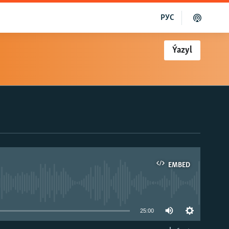
РУС
Ýazyl
EMBED
able
25:00