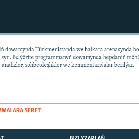
niň dowamynda Türkmenistanda we halkara arenasynda bo
 syn. Bu ýörite programmanyň dowamynda hepdäniň mö
 analizler, söhbetdeşlikler we kommentariýalar berilýär.
MMALARA SERET
AT
BIZI YZARLAŇ