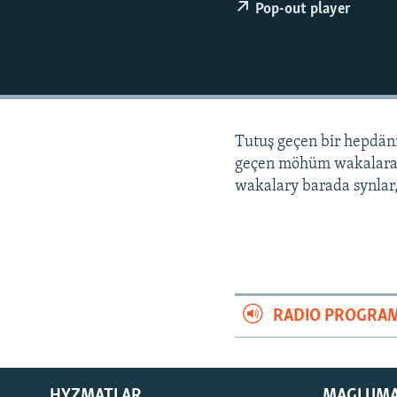
Pop-out player
Tutuş geçen bir hepdä
geçen möhüm wakalara
wakalary barada synlar,
RADIO PROGRA
HYZMATLAR
MAGLUM