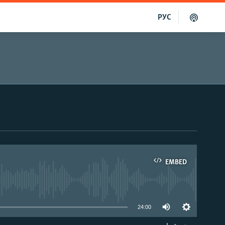
РУС
EMBED
able
24:00