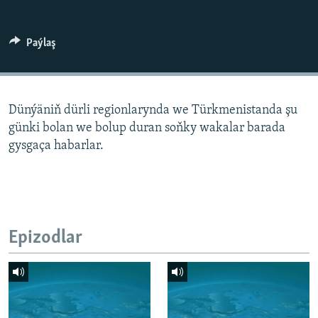
AÝ/AR-nyň ähli saýtlary
Paýlaş
Dünýäniň dürli regionlarynda we Türkmenistanda şu
günki bolan we bolup duran soňky wakalar barada
gysgaça habarlar.
Epizodlar