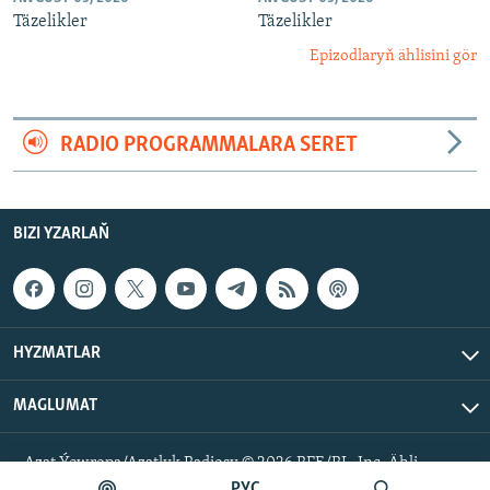
Täzelikler
Täzelikler
Epizodlaryň ählisini gör
RADIO PROGRAMMALARA SERET
BIZI YZARLAŇ
HYZMATLAR
MAGLUMAT
Azat Ýewropa/Azatlyk Radiosy © 2026 RFE/RL, Inc. Ähli
hukuklar goralan.
РУС