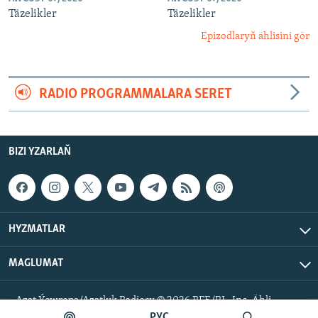
Täzelikler
Täzelikler
Epizodlaryň ählisini gör
RADIO PROGRAMMALARA SERET
BIZI YZARLAŇ
HYZMATLAR
MAGLUMAT
Azat Ýewropa/Azatlyk Radiosy © 2026 RFE/RL, Inc. Ähli
hukuklar goralan.
РУС