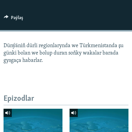
AÝ/AR-nyň ähli saýtlary
Paýlaş
Dünýäniň dürli regionlarynda we Türkmenistanda şu
günki bolan we bolup duran soňky wakalar barada
gysgaça habarlar.
Epizodlar