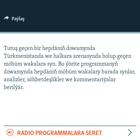
AÝ/AR-nyň ähli saýtlary
Paýlaş
Tutuş geçen bir hepdäniň dowamynda
Türkmenistanda we halkara arenasynda bolup geçen
möhüm wakalara syn. Bu ýörite programmanyň
dowamynda hepdäniň möhüm wakalary barada synlar,
analizler, söhbetdeşlikler we kommentariýalar
berilýär.
RADIO PROGRAMMALARA SERET