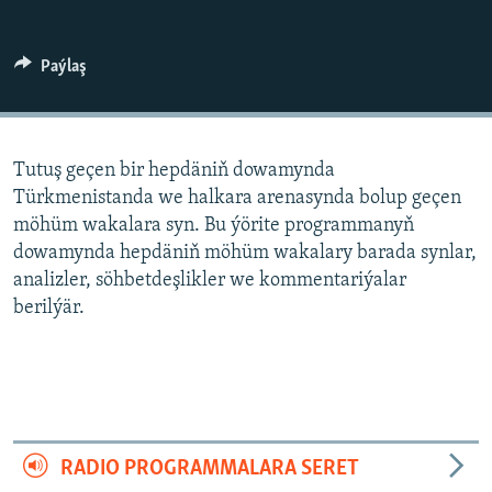
AÝ/AR-nyň ähli saýtlary
Paýlaş
Tutuş geçen bir hepdäniň dowamynda
Türkmenistanda we halkara arenasynda bolup geçen
möhüm wakalara syn. Bu ýörite programmanyň
dowamynda hepdäniň möhüm wakalary barada synlar,
analizler, söhbetdeşlikler we kommentariýalar
berilýär.
RADIO PROGRAMMALARA SERET