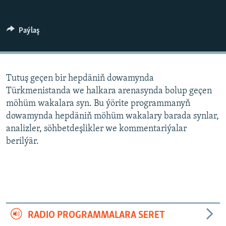
AÝ/AR-nyň ähli saýtlary
Paýlaş
Tutuş geçen bir hepdäniň dowamynda
Türkmenistanda we halkara arenasynda bolup geçen
möhüm wakalara syn. Bu ýörite programmanyň
dowamynda hepdäniň möhüm wakalary barada synlar,
analizler, söhbetdeşlikler we kommentariýalar
berilýär.
RADIO PROGRAMMALARA SERET