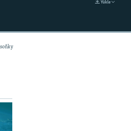
Ýükle
EMBED
 soňky