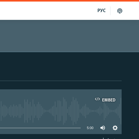
РУС
EMBED
able
5:00