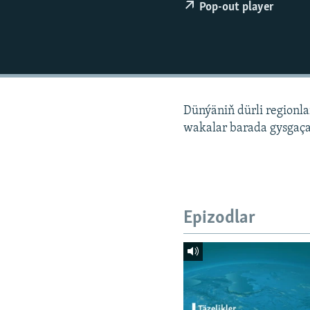
Pop-out player
Dünýäniň dürli regionl
wakalar barada gysgaça
Epizodlar