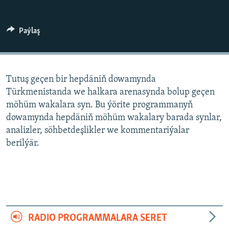
AÝ/AR-nyň ähli saýtlary
Paýlaş
Tutuş geçen bir hepdäniň dowamynda
Türkmenistanda we halkara arenasynda bolup geçen
möhüm wakalara syn. Bu ýörite programmanyň
dowamynda hepdäniň möhüm wakalary barada synlar,
analizler, söhbetdeşlikler we kommentariýalar
berilýär.
RADIO PROGRAMMALARA SERET