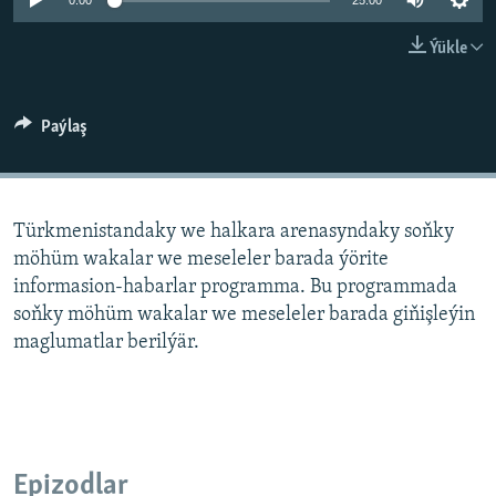
AÝ/AR-nyň ähli saýtlary
0:00
25:00
Ýükle
Paýlaş
Türkmenistandaky we halkara arenasyndaky soňky
möhüm wakalar we meseleler barada ýörite
informasion-habarlar programma. Bu programmada
soňky möhüm wakalar we meseleler barada giňişleýin
maglumatlar berilýär.
Epizodlar