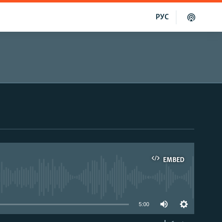
РУС
EMBED
able
5:00