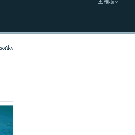
Ýükle
EMBED
 soňky