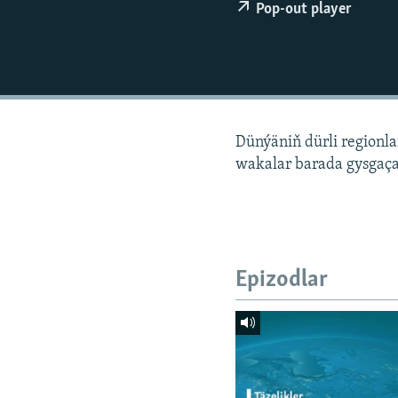
Pop-out player
Dünýäniň dürli regionl
wakalar barada gysgaça
Epizodlar