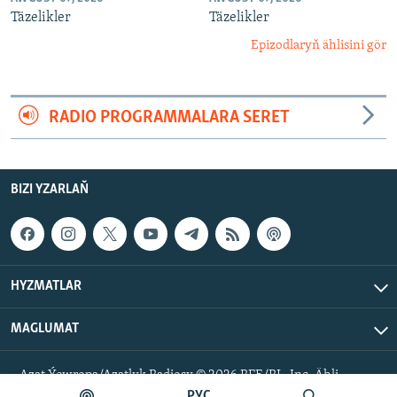
Täzelikler
Täzelikler
Epizodlaryň ählisini gör
RADIO PROGRAMMALARA SERET
BIZI YZARLAŇ
HYZMATLAR
MAGLUMAT
Azat Ýewropa/Azatlyk Radiosy © 2026 RFE/RL, Inc. Ähli
hukuklar goralan.
РУС