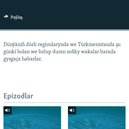
AÝ/AR-nyň ähli saýtlary
Paýlaş
Dünýäniň dürli regionlarynda we Türkmenistanda şu
günki bolan we bolup duran soňky wakalar barada
gysgaça habarlar.
Epizodlar