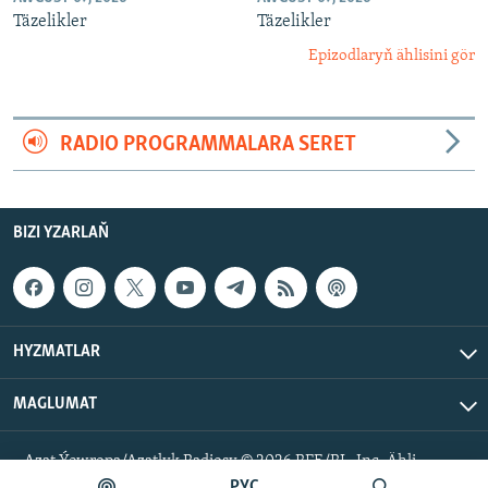
Täzelikler
Täzelikler
Epizodlaryň ählisini gör
RADIO PROGRAMMALARA SERET
BIZI YZARLAŇ
HYZMATLAR
MAGLUMAT
Azat Ýewropa/Azatlyk Radiosy © 2026 RFE/RL, Inc. Ähli
hukuklar goralan.
РУС