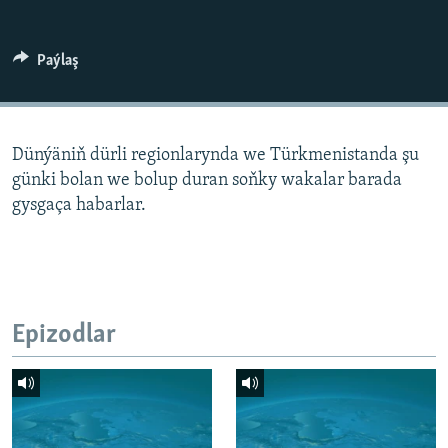
AÝ/AR-nyň ähli saýtlary
Paýlaş
Dünýäniň dürli regionlarynda we Türkmenistanda şu
günki bolan we bolup duran soňky wakalar barada
gysgaça habarlar.
Epizodlar