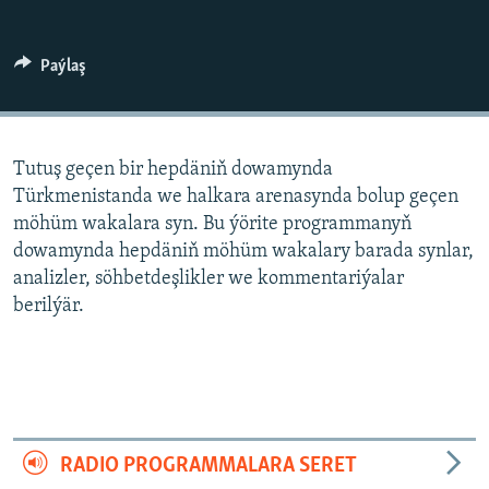
AÝ/AR-nyň ähli saýtlary
Paýlaş
Tutuş geçen bir hepdäniň dowamynda
Türkmenistanda we halkara arenasynda bolup geçen
möhüm wakalara syn. Bu ýörite programmanyň
dowamynda hepdäniň möhüm wakalary barada synlar,
analizler, söhbetdeşlikler we kommentariýalar
berilýär.
RADIO PROGRAMMALARA SERET