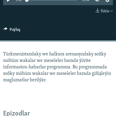
AÝ/AR-nyň ähli saýtlary
0:00
25:00
Ýükle
Paýlaş
Türkmenistandaky we halkara arenasyndaky soňky
möhüm wakalar we meseleler barada ýörite
informasion-habarlar programma. Bu programmada
soňky möhüm wakalar we meseleler barada giňişleýin
maglumatlar berilýär.
Epizodlar