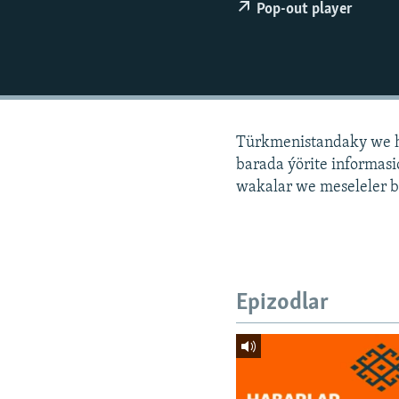
Pop-out player
Türkmenistandaky we h
barada ýörite informa
wakalar we meseleler b
Epizodlar