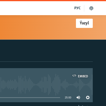
РУС
Ýazyl
EMBED
able
25:00