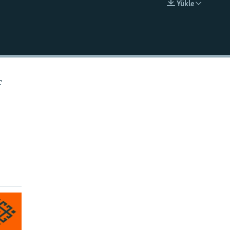
Ýükle
EMBED
r