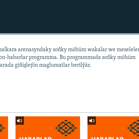
alkara arenasyndaky soňky möhüm wakalar we meselele
sion-habarlar programma. Bu programmada soňky möhüm
arada giňişleýin maglumatlar berilýär.