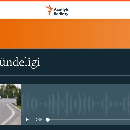
ÝAZYL
ündeligi
ITune-ler
Spotify
Ýazyl
No media source currently avail
0:00