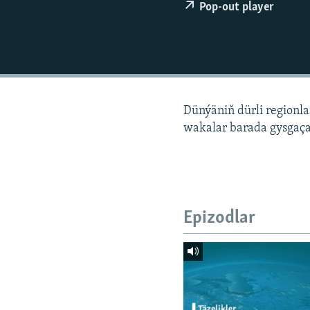
Pop-out player
Dünýäniň dürli regionl
wakalar barada gysgaça
Epizodlar