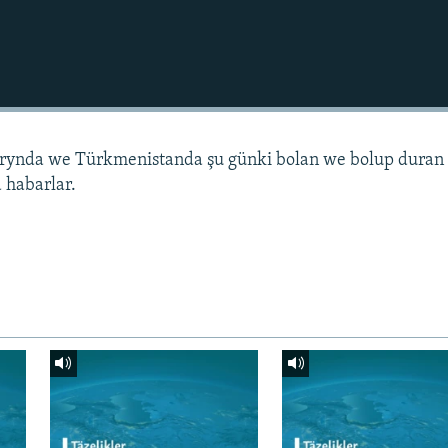
arynda we Türkmenistanda şu günki bolan we bolup duran
 habarlar.