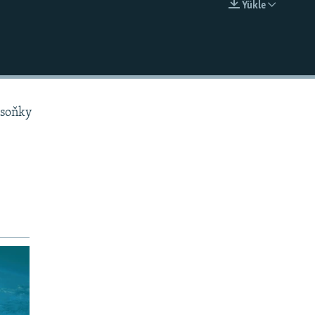
Ýükle
EMBED
 soňky