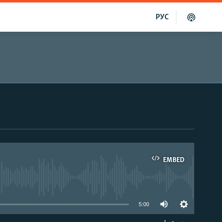
РУС
EMBED
able
5:00