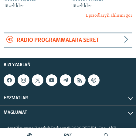
Täzelikler
Täzelikler
Epizodlaryň ählisini gör
RADIO PROGRAMMALARA SERET
BIZI YZARLAŇ
HYZMATLAR
MAGLUMAT
Azat Ýewropa/Azatlyk Radiosy © 2026 RFE/RL, Inc. Ähli
hukuklar goralan.
РУС