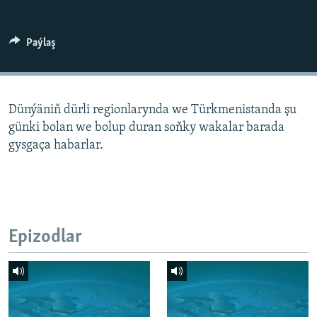
AÝ/AR-nyň ähli saýtlary
Paýlaş
Dünýäniň dürli regionlarynda we Türkmenistanda şu
günki bolan we bolup duran soňky wakalar barada
gysgaça habarlar.
Epizodlar