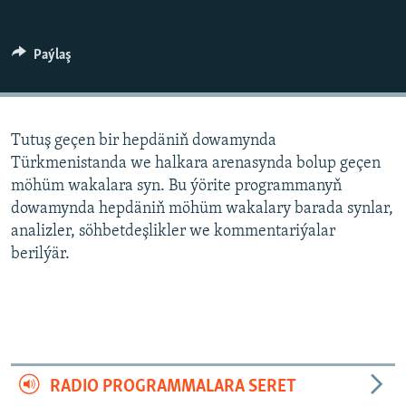
AÝ/AR-nyň ähli saýtlary
Paýlaş
Tutuş geçen bir hepdäniň dowamynda
Türkmenistanda we halkara arenasynda bolup geçen
möhüm wakalara syn. Bu ýörite programmanyň
dowamynda hepdäniň möhüm wakalary barada synlar,
analizler, söhbetdeşlikler we kommentariýalar
berilýär.
RADIO PROGRAMMALARA SERET