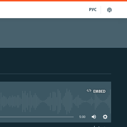
РУС
EMBED
able
5:00