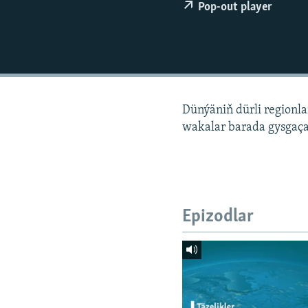
Pop-out player
Dünýäniň dürli regionl
wakalar barada gysgaça
Epizodlar