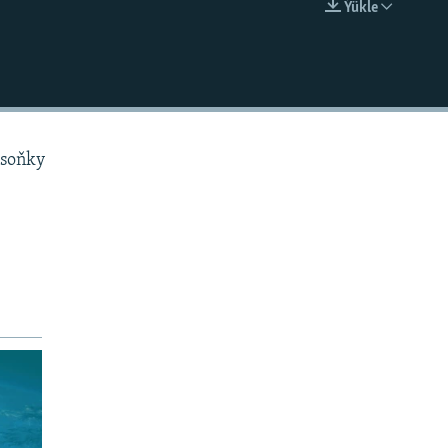
Ýükle
EMBED
 soňky