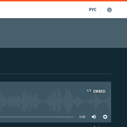
РУС
EMBED
able
5:00