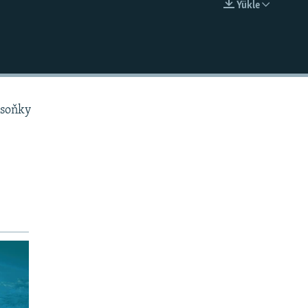
Ýükle
EMBED
 soňky