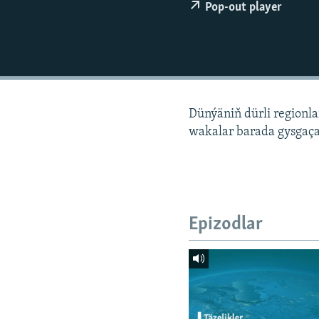
Pop-out player
Dünýäniň dürli regionl
wakalar barada gysgaça
Epizodlar