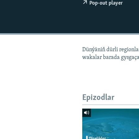
Pop-out player
Dünýäniň dürli regionl
wakalar barada gysgaça
Epizodlar