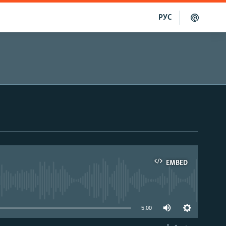
РУС
EMBED
able
5:00