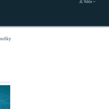
Ýükle
EMBED
 soňky